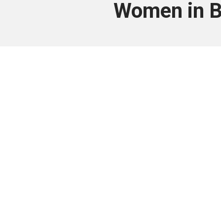
Women in B
Este conteúdo
Junte-se a uma equipe que trabal