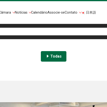
Câmara
Notícias
Calendário
Associe-se
Contato
日本語
Todas