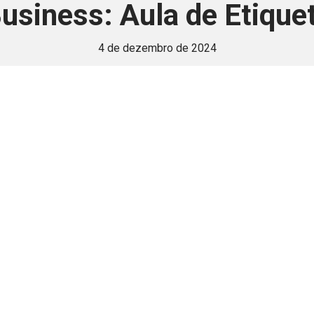
usiness: Aula de Etique
4 de dezembro de 2024
 é disponivel apenas p
ha para aprimorar a relação Brasil-Japão, sej
Associe-se
Login
Retornar a página principal do blog