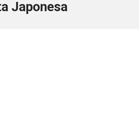
ta Japonesa
ara associados
a você Pessoa Física ou Jurídica.