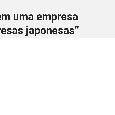
 em uma empresa
resas japonesas”
ara associados
a você Pessoa Física ou Jurídica.