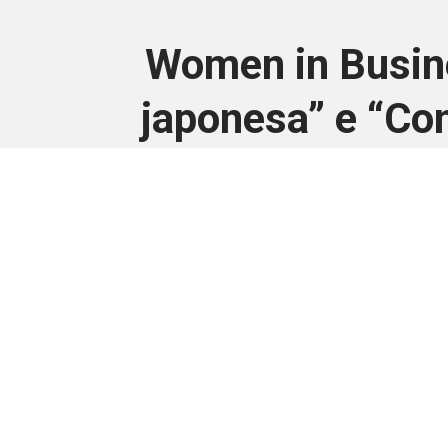
Women in Busin
japonesa” e “Co
Este conteúdo
Junte-se a uma equipe que trabal