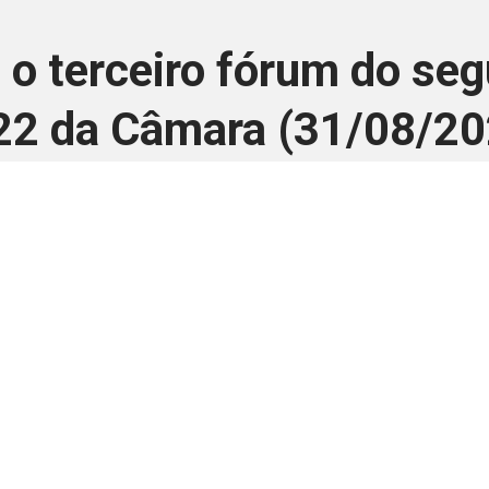
 o terceiro fórum do se
22 da Câmara (31/08/20
31 de agosto de 2022
 é disponivel apenas p
ha para aprimorar a relação Brasil-Japão, sej