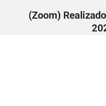
(Zoom) Realizado
20
Este conteúdo
Junte-se a uma equipe que trabal