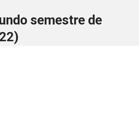
gundo semestre de
22)
ara associados
a você Pessoa Física ou Jurídica.