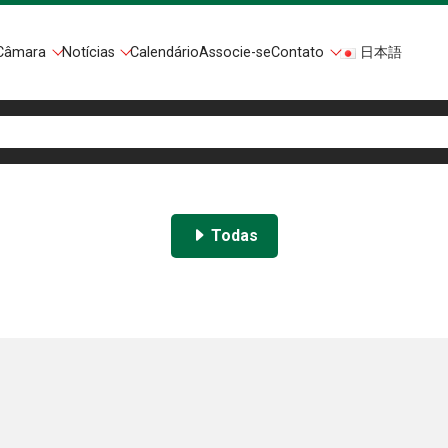
Câmara
Notícias
Calendário
Associe-se
Contato
日本語
Todas