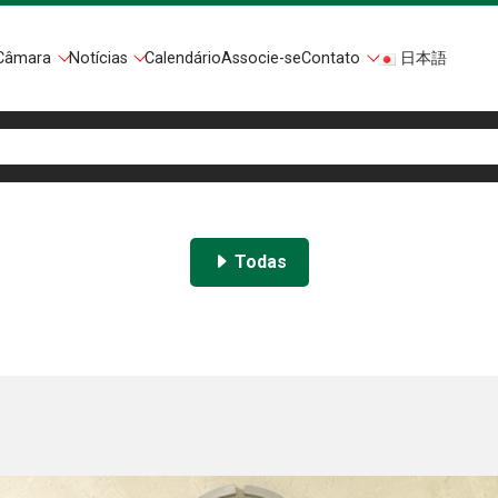
Câmara
Notícias
Calendário
Associe-se
Contato
日本語
Todas