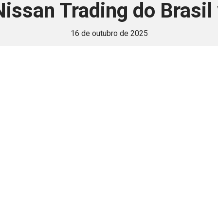
issan Trading do Brasil
16 de outubro de 2025
 é disponivel apenas p
ha para aprimorar a relação Brasil-Japão, sej
Associe-se
Login
Retornar a página principal do blog