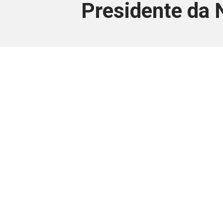
Presidente da N
Este conteúdo
Junte-se a uma equipe que trabal