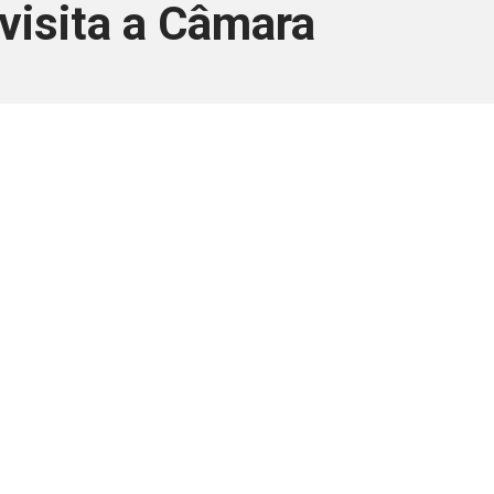
 visita a Câmara
ara associados
a você Pessoa Física ou Jurídica.