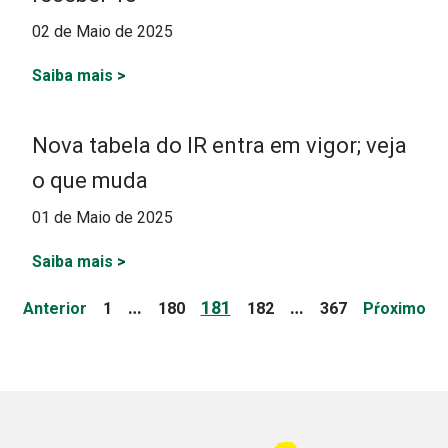
02 de Maio de 2025
Saiba mais
>
Nova tabela do IR entra em vigor; veja
o que muda
01 de Maio de 2025
Saiba mais
>
Paginação
Page
Page
Page
Page
Page
…
181
…
Anterior
1
180
182
367
Pŕoximo
de
posts