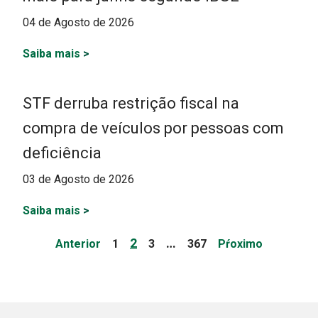
04 de Agosto de 2026
Saiba mais
>
STF derruba restrição fiscal na
compra de veículos por pessoas com
deficiência
03 de Agosto de 2026
Saiba mais
>
Paginação
Page
Page
Page
Page
2
…
Anterior
1
3
367
Pŕoximo
de
posts