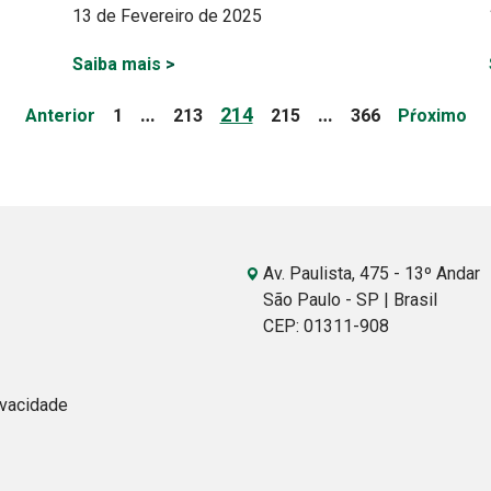
13 de Fevereiro de 2025
Saiba mais
>
Page
Page
Page
Page
Page
…
214
…
Anterior
1
213
215
366
Pŕoximo
Av. Paulista, 475 - 13º Andar
São Paulo - SP | Brasil
CEP: 01311-908
ivacidade