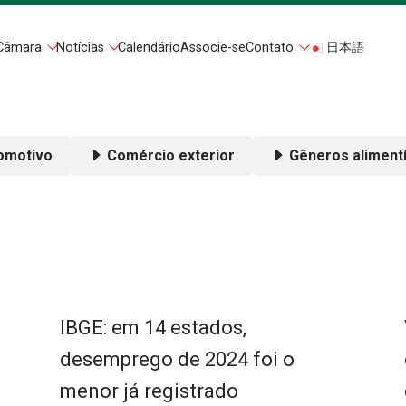
Câmara
Notícias
Calendário
Associe-se
Contato
日本語
omotivo
Comércio exterior
Gêneros alimentí
IBGE: em 14 estados,
desemprego de 2024 foi o
menor já registrado