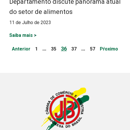
Departamento discute panorama atual
do setor de alimentos
11 de Julho de 2023
Saiba mais
>
Paginação
Page
Page
Page
Page
Page
…
36
…
Anterior
1
35
37
57
Pŕoximo
de
posts