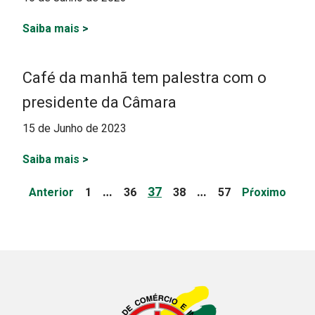
Saiba mais
>
Café da manhã tem palestra com o
presidente da Câmara
15 de Junho de 2023
Saiba mais
>
Paginação
Page
Page
Page
Page
Page
…
37
…
Anterior
1
36
38
57
Pŕoximo
de
posts