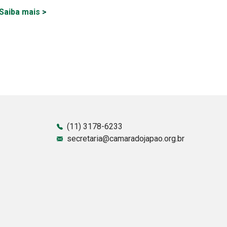
Saiba mais
>
(11) 3178-6233
secretaria@camaradojapao.org.br