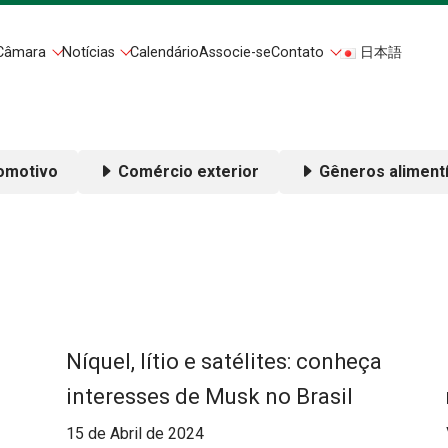
Câmara
Notícias
Calendário
Associe-se
Contato
日本語
omotivo
Comércio exterior
Gêneros alimentí
Níquel, lítio e satélites: conheça
interesses de Musk no Brasil
15 de Abril de 2024