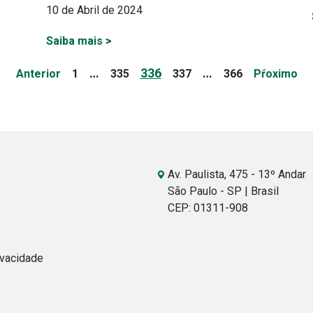
10 de Abril de 2024
Saiba mais
>
Page
Page
Page
Page
Page
…
336
…
Anterior
1
335
337
366
Pŕoximo
Av. Paulista, 475 - 13º Andar
São Paulo - SP | Brasil
CEP: 01311-908
ivacidade